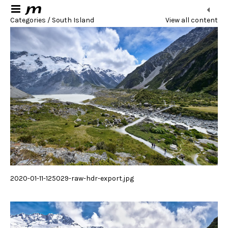
Categories / South Island
View all content
2020-01-11-125029-raw-hdr-export.jpg